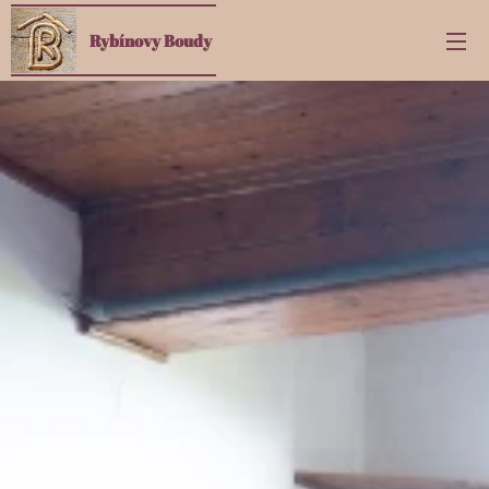
Rybínovy Boudy