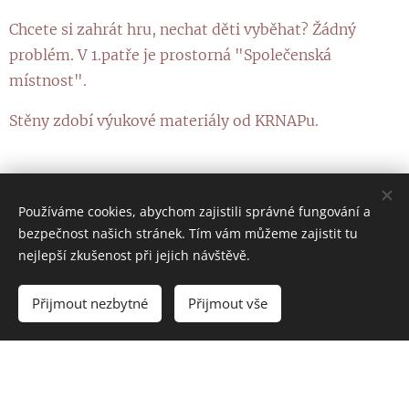
Chcete si zahrát hru, nechat děti vyběhat? Žádný
problém. V 1.patře je prostorná "Společenská
místnost".
Stěny zdobí výukové materiály od KRNAPu.
Používáme cookies, abychom zajistili správné fungování a
bezpečnost našich stránek. Tím vám můžeme zajistit tu
nejlepší zkušenost při jejich návštěvě.
Přijmout nezbytné
Přijmout vše