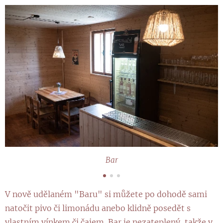
Bar
V nově udělaném "Baru" si můžete po dohodě sami
natočit pivo či limonádu anebo klidně posedět s
vlastním vínkem či čajem. Bar je nezateplený, takže v