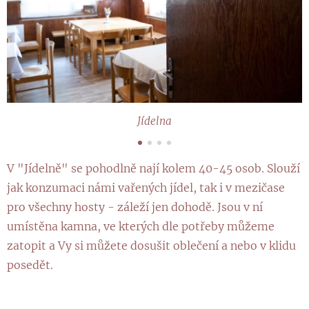
Jídelna
V "Jídelně" se pohodlně nají kolem 40-45 osob. Slouží
jak konzumaci námi vařených jídel, tak i v mezičase
pro všechny hosty - záleží jen dohodě. Jsou v ní
umístěna kamna, ve kterých dle potřeby můžeme
zatopit a Vy si můžete dosušit oblečení a nebo v klidu
posedět.