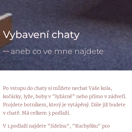
Vybavení chaty
aneb co ve mne najdete
Po vstupu do chaty si můžete nechat Vaše kola,
kočárky, lyže, boby v "lyžárně" nebo přímo v zádveří.
Projdete botníkem, který je vytápěný. Dále již budete
v chatě. Má celkem 3 podlaží.
V 1.podlaží najdete "Jídelnu", "Kuchyňku" pro