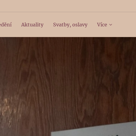
edění
Aktuality
Svatby, oslavy
Více