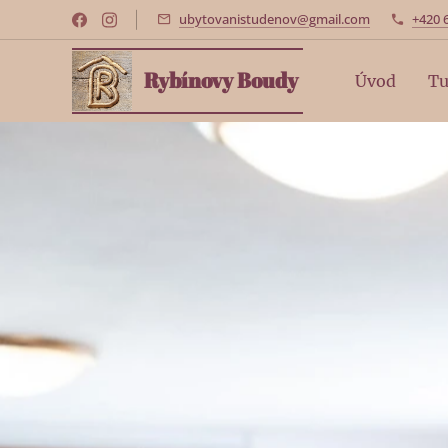
ubytovanistudenov@gmail.com
+420 
Rybínovy Boudy
Úvod
Tu