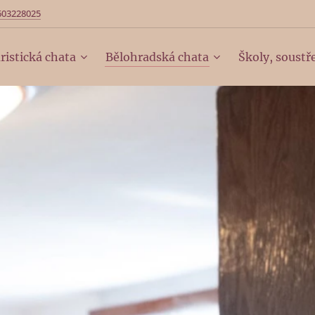
603228025
ristická chata
Bělohradská chata
Školy, soustř