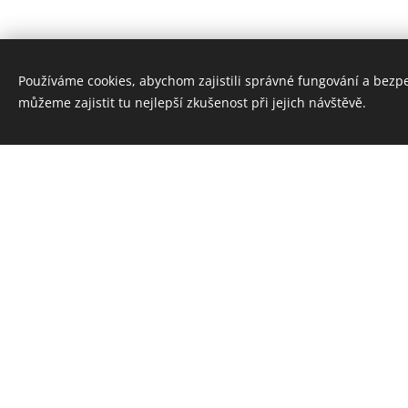
Nechce se Vám vařit? Rádi pro 
Používáme cookies, abychom zajistili správné fungování a bezp
salátu/polévky/dezertu.
můžeme zajistit tu nejlepší zkušenost při jejich návštěvě.
Vzpomínáte si jaké to bylo jí
každodenně s Vámi ubytovanými
Jídla vaříme na chatě sami, n
roku 2019, začátky nebyly snad
Umíme uvařit i jednoduchá vege
Cenu naleznete v souhrném
ce