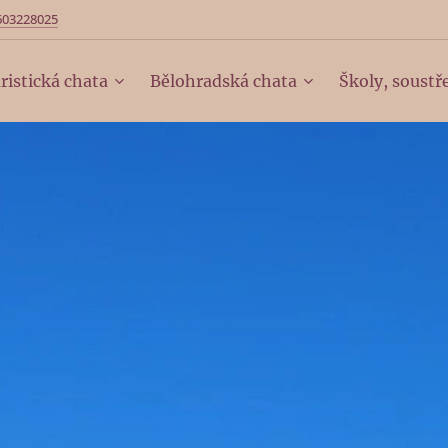
603228025
ristická chata
Bělohradská chata
Školy, soustř