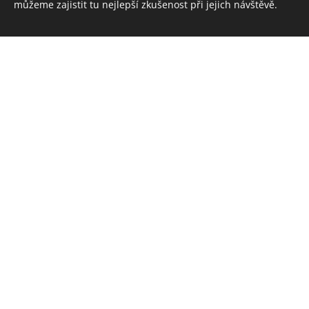
můžeme zajistit tu nejlepší zkušenost při jejich návštěvě.
Vítejte na stránkách Rybínových
Rybínovy Boudy se nachází v klid
studenovské osady, která je velm
dnů.
Obě boudy, ležící v těsné blízko
počátečním či konečným bodem 
Snažíme se provozování chat vé