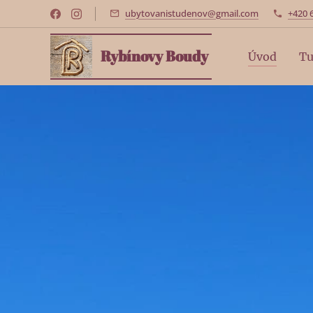
ubytovanistudenov@gmail.com
+420 
Rybínovy Boudy
Úvod
Tu