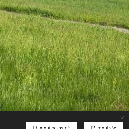
Přijmout nezbytné
Přijmout vše